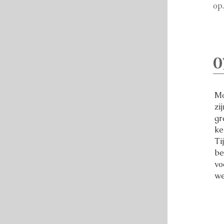
op.
0
Mo
zi
gr
ke
Ti
be
vo
we