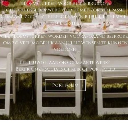
bloemstukken voor jullie bruiloft.
ons bruidsbloemwerk wordt met zorg en passie
gemaakt, zodat ze perfect passen bij jullie thema e
unieke stijl.
Alle bloemstukken worden voorafgaand besprok
om zo veel mogelijk aan jullie wensen te kunnen
voldoen.
Benieuwd naar ons gemaakte werk?
Bekijk onze socials of klik op portfolio
Portfolio