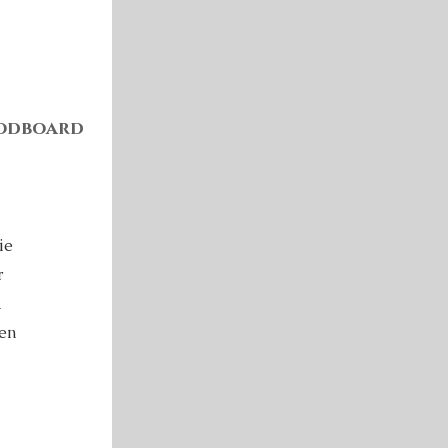
oodboard
ie
r
k
en