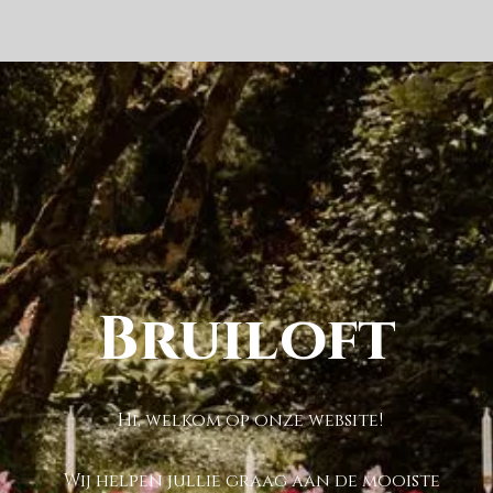
Bruiloft
Hi, welkom op onze website!
Wij helpen jullie graag aan de mooiste