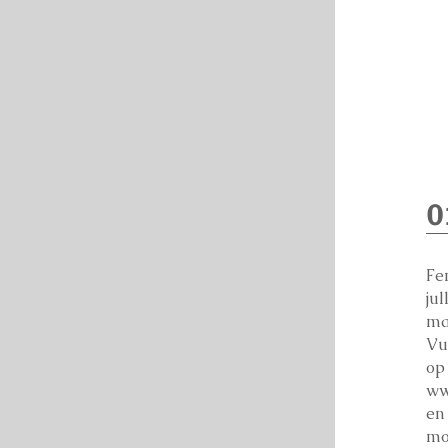
0
Fe
ju
ma
Vul
op
ww
en
mog