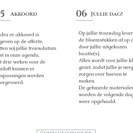
5
06
​Akkoord
Jullie dag!
Op jullie trouwdag lever
dra er akkoord is
de bloemstukken af op 
geven op de offerte,
door jullie uitgekozen
tten wij jullie trouwdatum
locatie(s).
st in onze agenda.
Alles wordt voor jullie k
t drie weken voor de
gezet, zodat jullie je ner
uiloft kunnen er
zorgen over hoeven te
npassingen worden
maken.
orgevoerd.
De gehuurde materiale
worden de volgende da
weer opgehaald.