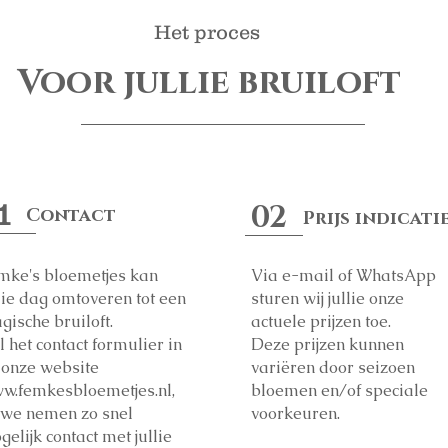
Het proces
Voor jullie bruiloft
1
02
Contact
Prijs indicati
mke's bloemetjes kan
Via e-mail of WhatsApp
llie dag omtoveren tot een
sturen wij jullie onze
gische bruiloft.
actuele prijzen toe.
 het contact formulier in
Deze prijzen kunnen
 onze website
variëren door seizoen
w.femkesbloemetjes.nl
,
bloemen en/of speciale
 we nemen zo snel
voorkeuren.
elijk contact met jullie