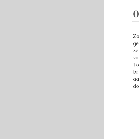
0
Zo
ge
ze
va
To
br
aa
do