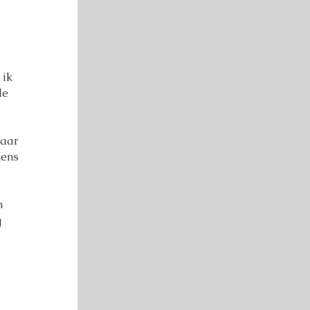
 ik
de
laar
gens
n
g